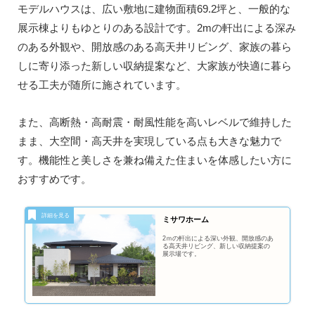
モデルハウスは、広い敷地に建物面積69.2坪と、一般的な
展示棟よりもゆとりのある設計です。2mの軒出による深み
のある外観や、開放感のある高天井リビング、家族の暮ら
しに寄り添った新しい収納提案など、大家族が快適に暮ら
せる工夫が随所に施されています。
また、高断熱・高耐震・耐風性能を高いレベルで維持した
まま、大空間・高天井を実現している点も大きな魅力で
す。機能性と美しさを兼ね備えた住まいを体感したい方に
おすすめです。
ミサワホーム
2ｍの軒出による深い外観、開放感のあ
る高天井リビング、新しい収納提案の
展示場です。