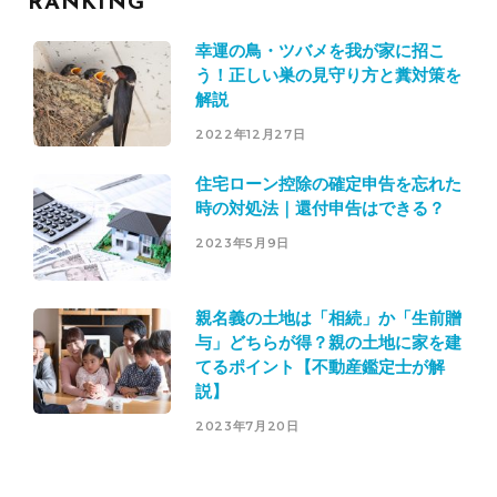
RANKING
幸運の鳥・ツバメを我が家に招こ
う！正しい巣の見守り方と糞対策を
解説
2022年12月27日
住宅ローン控除の確定申告を忘れた
時の対処法｜還付申告はできる？
2023年5月9日
親名義の土地は「相続」か「生前贈
与」どちらが得？親の土地に家を建
てるポイント【不動産鑑定士が解
説】
2023年7月20日