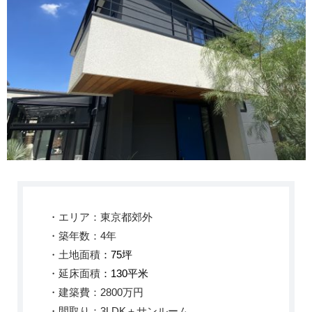
・エリア：東京都郊外
・築年数：4年
・土地面積
：75
坪
・延床面積
：130
平米
・建築費：2800
万円
・間取り：3
LDK
＋サンルーム