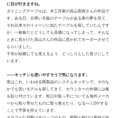
に目が行きますね。
ダイニングテーブルは、木工作家の高山英樹さんの作品で
す。ある日、分厚い天板のテーブルがある家の夢を見て、
それ以来そのイメージに似たテーブルを探していたんです
が、一枚板だとどうしても高価になってしまって。そんな
ときに見かけた高山さんの作品に惹かれてオーダーさせて
もらいました。
子供が結婚しても使えるよう、どっしりとした造りにして
います。
——キッチンも使いやすそうで気になります。
実はこれ、いわゆる既製品のシステムキッチンで。そのな
かでも安いモデルを探してきて、カウンターの外側には板
を貼り付けています。蛇口や取っ手についても海外メーカ
ーから取り寄せたものに取り換えたり、なるべくDIYする
ことで予算を抑えています。
カラフルな花瓶はモロッコのもの、照明と蛇口は真鍮で合