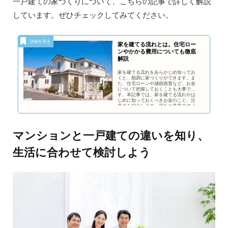
一戸建ての家づくりについて、こちらの記事で詳しく解説
しています。ぜひチェックしてみてください。
家を建てる流れとは。住宅ロー
ンやかかる費用についても徹底
解説
家を建てる流れをあらかじめ知ってお
くと、順調に家づくりができます。ま
た、住宅ローンや減税措置など、お金
について把握しておくことも大事で
す。本記事では、家を建てる流れやは
じめに知っておくべきお金のこと、注
意点を紹介します。流れや予算のポイ
ントを理解して、家族にとって住みや
すい家を建てましょう！
マンションと一戸建ての違いを知り、
生活に合わせて検討しよう