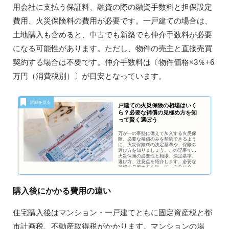
用会社に支払う保証料、融資の際の融資手数料と担保設定
費用、火災保険料の費用が必要です。一戸建ての場合は、
土地購入も含めると、中古でも新築でも仲介手数料が必要
になる可能性があります。ただし、物件の売主と直接売買
契約する場合は不要です。仲介手数料は〔物件価格×3％+6
万円（消費税別）〕が目安となっています。
戸建ての火災保険の相場はいく
ら？必要な補償の見極め方を知
って賢く選ぼう
万が一の事態に備えて加入する火災保
険。必要な補償のみを契約できるよう
に、火災保険料の決定基準や、保険の
選び方を知りましょう。この記事では
火災保険の必要性と相場、決定基準、
選び方、注意点を紹介します。必要な
補償の見極め方を知って、自分に合っ
た火災保険を賢く選びましょう。
購入後にかかる費用の違い
住宅購入後はマンション・一戸建てともに固定資産税と都
市計画税、不動産取得税がかかります。マンションの場