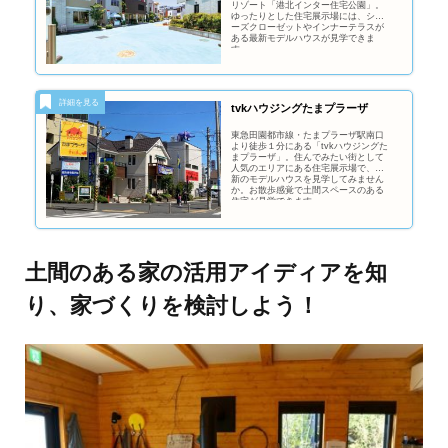
リゾート「港北インター住宅公園」。
ゆったりとした住宅展示場には、シュ
ーズクローゼットやインナーテラスが
ある最新モデルハウスが見学できま
す。
tvkハウジングたまプラーザ
東急田園都市線・たまプラーザ駅南口
より徒歩１分にある「tvkハウジングた
まプラーザ」。住んでみたい街として
人気のエリアにある住宅展示場で、最
新のモデルハウスを見学してみません
か。お散歩感覚で土間スペースのある
住宅が見学できます。
土間のある家の活用アイディアを知
り、家づくりを検討しよう！